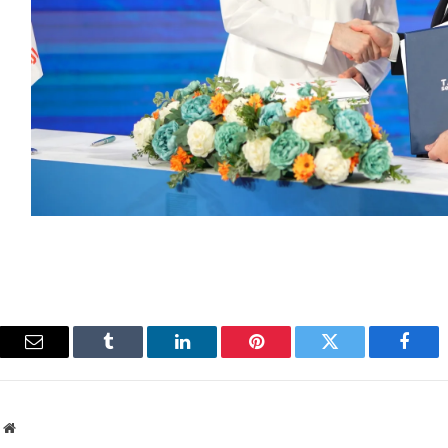
فيسبوك
تويتر
بينتيريست
لينكدإن
Tumblr
البريد
الإلك
م
ا