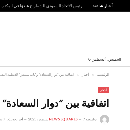
أخبار شائعة
رئيس الاتحاد السعودي للشطرنج عضوًا في المكتب ال
الخميس, أغسطس 6
الرئيسية
»
أخبار
»
اتفاقية بين “دوار السعادة” و”تاب سينس” للأنظمة التقني
أخبار
اتفاقية بين “دوار السعادة”
بواسطة
7 سبتمبر، 2025
NEWS SQUARES
آخر تحديث:
7 سبتمبر، 2025