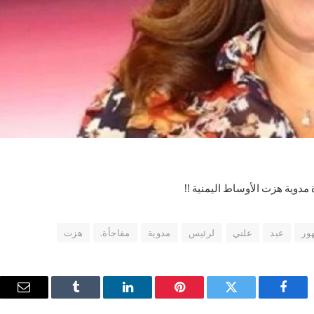
مدوية هزت الأوساط اليمنية !!
ور
عبد
علني
لرئيس
مدوية
مفاجأة.
هزت
فيسبوك
تويتر
بينتيريست
لينكدإن
Tumblr
البريد