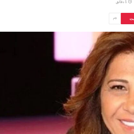
1 دقائق
ست