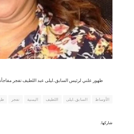
ظهور علني لرئيس السابق..ليلى عبد اللطيف تفجر مفاجأة 
الأوساط
السابق..ليلى
اللطيف
اليمنية
تفجر
ظه
شاركها.