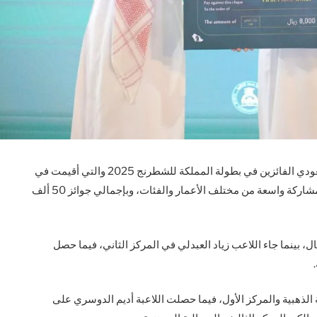
توج رئيس الاتحاد السعودي للشطرنج الأستاذ محمد المسعودي الفائزين في بطولة المملكة للشطرنج 2025 والتي أقيمت في
كلية جدة العالمية خلال الفترة من 25-29 أكتوبر الجاري بمشاركة واسعة من مختلف الأعمار والفئات، وبإجمالي جوائز 50 ألف
ل، بينما جاء اللاعب زياد العبدلي في المركز الثاني، فيما حصل
الذهبية والمركز الأول، فيما حصلت اللاعبة أديم الدوسري على