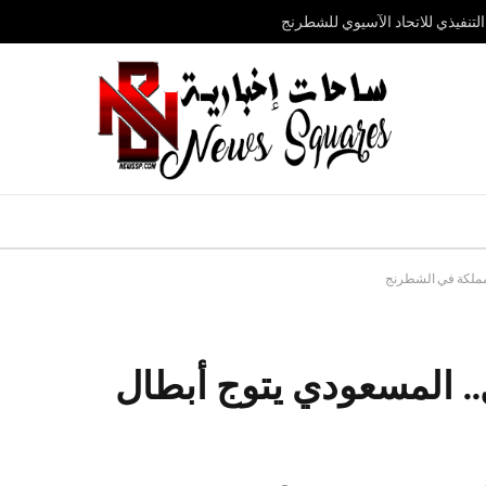
تنفيذي للاتحاد الآسيوي للشطرنج
50 ألف ريال.. المسعودي يتوج أبطال