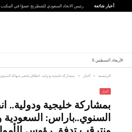
أخبار شائعة
رئيس الاتحاد السعودي للشطرنج عضوًا في المكتب ال
الأربعاء, أغسطس 5
الرئيسية
»
أخبار
»
بمشاركة خليجية ودولية.. انطلاق ملتقى سهالة السنوي..
أخبار
بمشاركة خليجية ودولية.. ا
السنوي..باراس: السعودية وج
ونترقب تدفق رؤوس الأموال