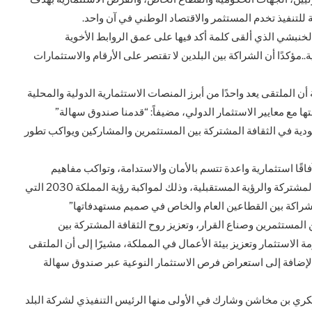
 للتنفيذ تخدم المستثمر والاقتصاد الوطني في آن واحد.
شي الذي ألقى كلمة أكد فيها على عمق الروابط الأخوية
ة..مؤكدًا أن الشراكة بين البلدين لا تقتصر على الأرقام والاستثمارات
 الملتقى يعد واحدًا من أبرز المنصات الاستثمارية الدولية والمحلية
ها مع معايير الاستثمار الدولي، مضيفاً: “قدمنا صندوق سهالة”
ودية في الثقافة المشتركة بين المستثمرين والمشاركين ويواكب تطور
اقًا استثمارية واعدة تتسم بالأمان والاستدامة، وتواكب مفاهيم
الاستثمار الذكي المتوازن المبني على أساس من الثقافة المشتركة والرؤية المستقبلية، وذلك لمواكبة رؤية المملكة 2030 التي
شراكة بين القطاعين العام والخاص في صميم مستهدفاتها”
المستثمرين وصناع القرار، وتعزيز روح الثقافة المشتركة بين
استثمار وتعزيز بيئة الأعمال في المملكة، مشيرًا إلى أن الملتقى
لإضافة إلى استعراض فرص الاستثمار النوعية عبر صندوق سهالة
ري بن مخاشن وشارك في الأولى منها الرئيس التنفيذي لشركة البلد