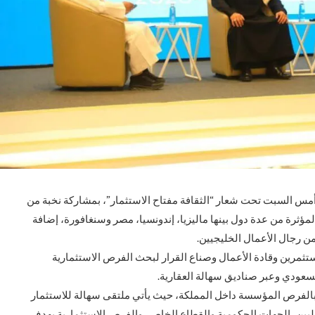
مس السبت تحت شعار “الثقافة مفتاح الاستثمار”، بمشاركة نخبة من
مؤثرة من عدة دول بينها ماليزيا، إندونسيا، مصر وسنغافورة، إضافة
ن رجال الأعمال الخليجيين.
تثمرين وقادة الأعمال وصناع القرار لبحث الفرص الاستثمارية
سعودي وعبر صناديق سهالة العقارية.
 بالفرص المؤسسة داخل المملكة، حيث يأتي ملتقى سهالة للاستثمار
لدوليين، الجهات الحكومية والقطاع الخاص، والفرص الاستثمارية بهدف