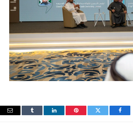
فيسبوك
تويتر
بينتيريست
لينكدإن
Tumblr
البريد
الإلك