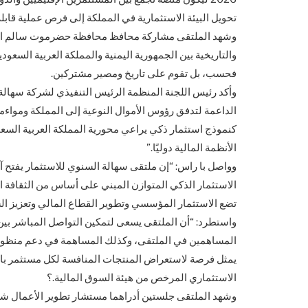
تحويل البيئة الاستثمارية في المملكة إلى فرص عملية قابلة
وشهد الملتقى مشاركة محافظ محافظة حضرموت سالم الخنب
والتاريخية بين الجمهورية اليمنية والمملكة العربية السعودي
فحسب، بل تقوم على تاريخ ومصير مشتركين.
وأكد رئيس اللجنة المنظمة الرئيس التنفيذي لشركة سهالة أن
الداعمة لتدفق رؤوس الأموال النوعية إلى المملكة ومواءمت
كنموذج استثمار ذكي يراعي محورية المملكة العربية السع
الأنظمة المالية دوليًا.”
وواصل با راس: “إن ملتقى سهالة السنوي للاستثمار يفتح آف
تضع الاستثمار المؤسسي وتطوير القطاع المالي وتعزيز ال
واستطرد: “أن الملتقى يسعى لتمكين التواصل المباشر بين 
المساهمين في الملتقى، وكذلك المساهمة في دعم منظومة ال
يمثل فرصة لاستعراض المنتجات المنافسة لكل مستثمر با
الاستثماري المرخص من هيئة السوق المالية.؟
وشهد الملتقى جلستين أدراهما مستشار تطوير الأعمال شك