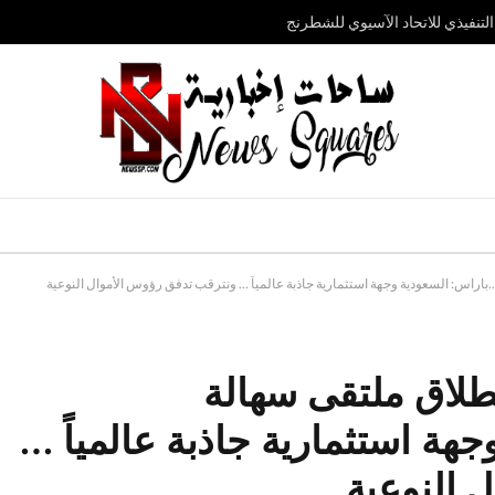
تنفيذي للاتحاد الآسيوي للشطرنج
باراس: السعودية وجهة استثمارية جاذبة عالمياً … ونترقب تدفق رؤوس الأموال النوعية
نطلاق ملتقى سهالة
هة استثمارية جاذبة عالمياً …
 النوعية