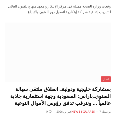
وقعت وزارة الصحة ممثلة في مركز الإبتكار و معهد منهاج للفنون العالي
للتدريب إتفاقية شراكة إبتكارية لتفعيل دور الفنون والإبداع…
أخبار
بمشاركة خليجية ودولية.. انطلاق ملتقى سهالة
السنوي..باراس: السعودية وجهة استثمارية جاذبة
عالمياً … ونترقب تدفق رؤوس الأموال النوعية
بواسطة
7 فبراير، 2026
NEWS SQUARES
0