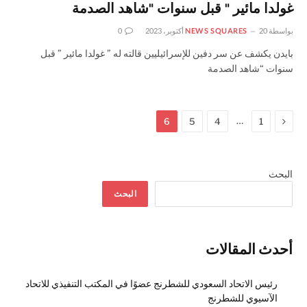
غولدا مائير " قبل سنوات "شاهد الصدمة
بواسطة
20 أكتوبر، 2023
NEWS SQUARES
0
بايدن يكشف عن سر دفين للإسرائيليين قالته له ” غولدا مائير ” قبل
سنوات “شاهد الصدمة
السابق
…
6
5
4
1
البحث
البحث
أحدث المقالات
رئيس الاتحاد السعودي للشطرنج عضوًا في المكتب التنفيذي للاتحاد
الآسيوي للشطرنج