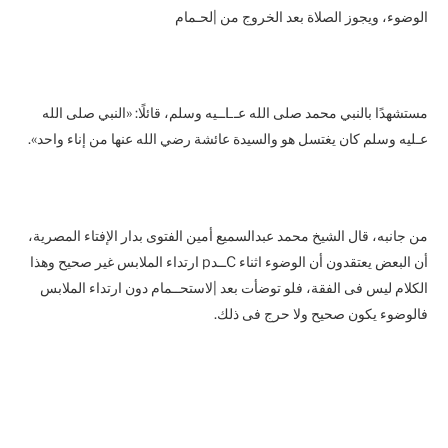
الوضوء، ويجوز الصلاة بعد الخروج من |لحـمام
مستشهدًا بالنبي محمد صلى الله عـLــيه وسلم، قائلًا: «النبي صلى الله
عـليه وسلم كان يغتسل هو والسيدة عائشة رضي الله عنها من إناء واحد».
من جانبه، قال الشيخ محمد عبدالسميع أمين الفتوى بدار الإفتاء المصرية،
أن البعض يعتقدون أن الوضوء اثناء Cــدp ارتداء الملابس غير صحيح وهذا
الكلام ليس فى الفقة، فلو توضأت بعد |لاستحــمام دون ارتداء الملابس
فالوضوء يكون صحيح ولا حرج فى ذلك.