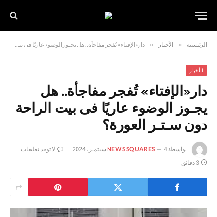
الرئيسية
»
الأخبار
»
دار«الإفتاء» تُفجر مفاجأة.. هل يجـوز الوضوء عاريًا فى بيت الراحة دون سـتـر العورة؟
الأخبار
دار«الإفتاء» تُفجر مفاجأة.. هل
يجـوز الوضوء عاريًا فى بيت الراحة
دون سـتـر العورة؟
بواسطة
4 سبتمبر، 2024
NEWS SQUARES
لا توجد تعليقات
3 دقائق