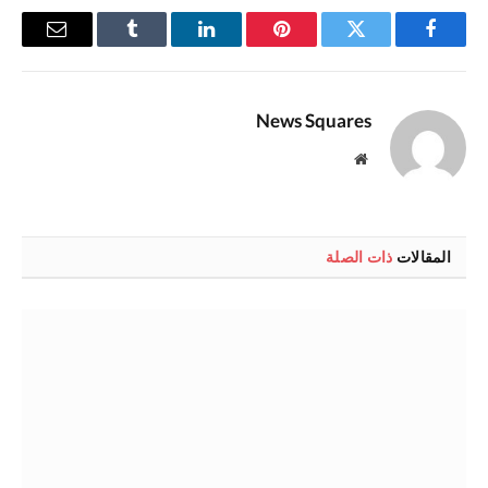
فيسبوك
تويتر
بينتيريست
لينكدإن
Tumblr
البريد
الإلكترو
News Squares
موقع
الويب
المقالات
ذات الصلة