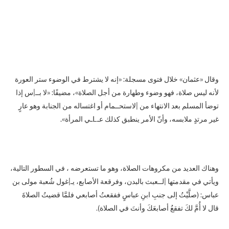
وقال «عثمان» خلال فتوى مسجلة: «إنه لا يشترط في الوضوء ستر العورة
لأنه ليس صلاة، فهو وضوء وطهارة من أجل الصلاة»، مضيفًا: «لا بــ|س إذا
توضأ المسلم بعد الانتهاء من |لاستحــمام أو اغتساله من الجنابة وهو عارٍ
غير مرتدٍ ملابسه، وأنّ الأمر ينطبق كذلك عـLـي المرأة».
وهناك العديد من مكروهات الصلاة، وهو ما تستعرضه ، في السطور التالية،
ويأتي في مقدمتها |لــعبث بالبدن، وفرقعة الأصابع، يـ|غول شُعبة مولى بن
عباس: (صلَّيْتُ إلى جنبِ ابنِ عباسٍ ففقعتُ أصابعي فلمَّا قضيتُ الصلاةَ
قال لا أُمَّ لكَ تفقعُ أصابعَكَ وأنتَ في الصلاة).