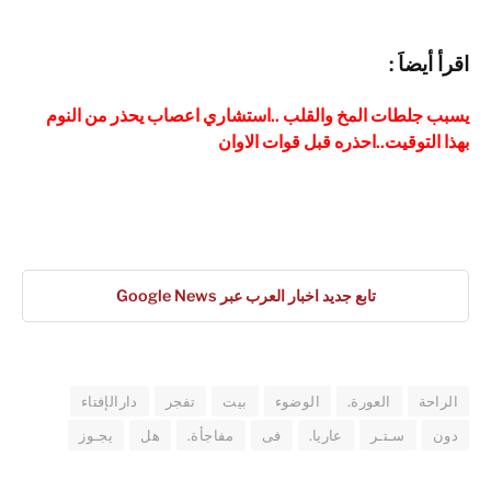
ا
قرأ أيضاَ :
يسبب جلطات المخ والقلب ..استشاري اعصاب يحذر من النوم
بهذا التوقيت..احذره قبل قوات الاوان
تابع جديد اخبار العرب عبر Google News
الراحة
العورة.
الوضوء
بيت
تفجر
دارالإفتاء
دون
سـتـر
عاريا.
فى
مفاجأة.
هل
يجـوز