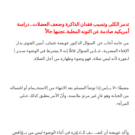
تدمر الكلى وتسبب فقدان الذاكرة وضعف العضلات.. دراسة
أمريكيه صادمة عن التونه المعلبة..تجنبها حالاً
من جانبه أجاب عن السؤال الدكتور عويضة عثمان، أمين الفتوى بدار
الإفتاء المصرية، عـLـي السؤال قائلًا إنه لا يشترط في الوضوء سـتـر |
لـعورة لأنه ليس صلاة، فهو وضوء وطهارة من أجل الصلاة.
مضيفًا: «لا بــ|س إذا توضأ المسلم بعد الانتهاء من |لاستحــمام أو اغتساله
من الجنابة وهو عارٍ غير مرتدٍ ملابسه، وأنّ الأمر ينطبق كذلك عـلي
المرأة».
وأكد عويضة أن كشـ، ،ـف |لـcـgرة فى أثناء الوضوء ليس من نــg|قض