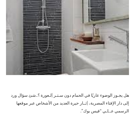
هل يجـوز الوضوء عاريًا في الحمام دون سـتـر |لـعورة ؟..شئ سؤال ورد
إلى دار الإفتاء المصرية، |ثــار حيرة العديد من الأشخاص عبر موقعها
الرسمي عـLـي “فيس بوك”.