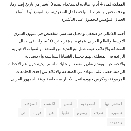
المملكة لمدة 4 أيام، صالحة للاستخدام لمدة 3 أشهر من تاريخ إصدارها،
بهدف تحفيز وتنشيط السياحة داخل السعودية، مع التوسع أيضًا بأنواع
العمال المؤهلين للحصول على التأشيرة.
أحمد الكمالي هو صحفي ومحلل سياسي متخصص في شؤون الشرق
الأوسط والعالم العربي. يتمتع بخبرة تزيد عن 10 سنوات في مجال
الصحافة والإعلام، حيث عمل مع العديد من الصحف والقنوات الإخبارية
الرائدة في المنطقة. يهتم بتحليل القضايا السياسية والاقتصادية
والاجتماعية، ويقدم تقارير معمقة وتحليلات استراتيجية حول أهم الأحداث
الراهنة. حصل على شهادة في الصحافة والإعلام من إحدى الجامعات
المرموقة، ويكرس جهوده لنقل الأخبار بمصداقية ودقة للجمهور العربي
استخراجها.
السعودية
العمل
الكشف
المؤقتة
تأشيرة
تعرف
رسوم
عليها
عن
فورا.
في
وطريقة