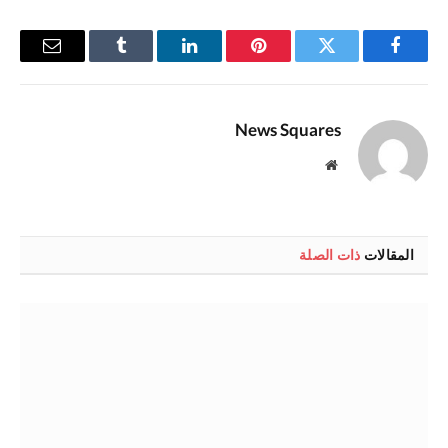
فيسبوك
تويتر
بينتيريست
لينكدإن
Tumblr
البريد
الإلكترو
News Squares
موقع
الويب
المقالات
ذات الصلة