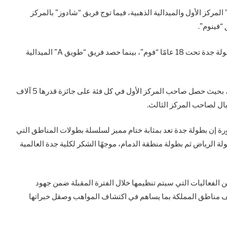
كز الأول والميدالية الذهبية، فيما توج فريق “شادوز” بالمركز
 “فينوم”.
وحقق فريق “فايبر” المركز الأول والميدالية الذهبية في بطولة جدة تحت 18 عامًا “فوم”، بينما حصد فريق “طويق A” الميدالية
وبلغ إجمالي جوائز بطولة جدة لكرة المناورة 40 ألف ريال، بحيث حصل صاحب المركز الأول في كل فئة على جائزة قدرها 5 آلاف
اورة إن بطولة جدة تعد بمثابة ختام مميز لسلسلة بطولات المناطق التي
ولة الرياض ثم بطولة منطقة الدمام، موجهًا الشكر لكلية جدة العالمية
 الفعاليات التي سيتم تنظيمها خلال الفترة المقبلة ضمن جهود
تلف مناطق المملكة بما يساهم في اكتشاف المواهب وصقل خبراتها