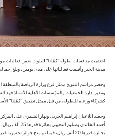
اختتمت منافسات بطولة “كمّلنا” للبلوت ضمن فعاليات مو
مدينة الخبر وأقيمت فعالياتها على مدى يومين، وبلغ إجمالي جوائزها 00
وحضر مراسم التتويج ممثل فرع وزارة الرياضة بالمنطقة ا
ومدير إدارة الجمعيات والمؤسسات الأهلية الأستاذ فهد القم
كشركاء ورعاة للبطولة، من قبل ممثل تطبيق “كمّلنا” الأس
أحمد الخالدي وسلي
بجائزة قدرها 20 ألف ريال، فيما تم منح جوائز تحفيزية قدرها 5 آلاف ريال لأصحاب المراكز من الرابع إلى الثامن.