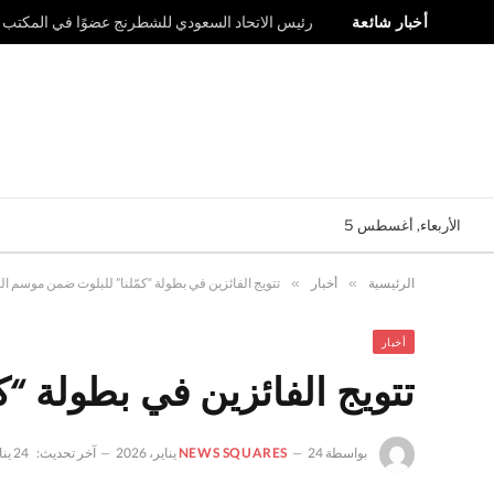
أخبار شائعة
رئيس الاتحاد السعودي للشطرنج عضوًا في المكتب ال
الأربعاء, أغسطس 5
الرئيسية
»
أخبار
»
تتويج الفائزين في بطولة “كمّلنا” للبلوت ضمن موسم ال
أخبار
تتويج الفائزين في بطولة “
بواسطة
24 يناير، 2026
NEWS SQUARES
آخر تحديث:
24 يناير، 2026