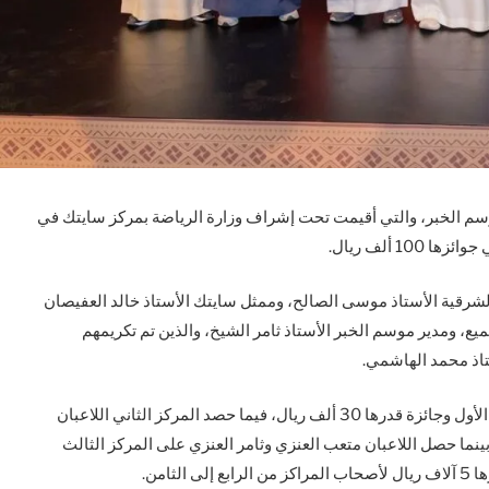
سم الخبر، والتي أقيمت تحت إشراف وزارة الرياضة بمركز سايتك في
1 ألف ريال.
لشرقية الأستاذ موسى الصالح، وممثل سايتك الأستاذ خالد العفيصان
يع، ومدير موسم الخبر الأستاذ ثامر الشيخ، والذين تم تكريمهم
تاذ محمد الهاشمي.
وحصد اللاعبان إبراهيم الحربي ونهار الشمري على المركز الأول وجائزة قدرها 30 ألف ريال، فيما حصد المركز الثاني اللاعبان
م النجيبي بجائزة قدرها 25 ألف ريال، بينما حصل اللاعبان متعب العنزي وثامر العنزي على المركز الثالث