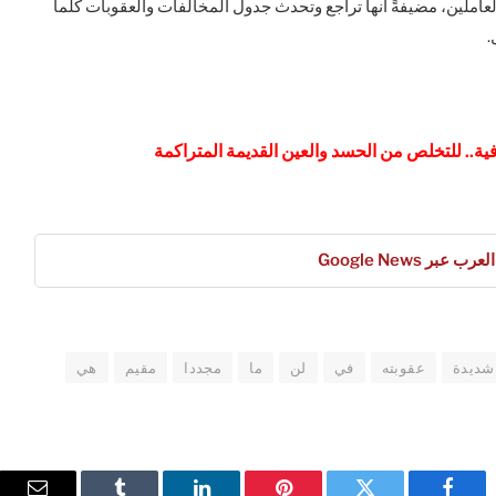
عاملين، مضيفةً أنها تراجع وتحدث جدول المخالفات والعقوبات كلما
مل.
عبر Google News
شديدة
عقوبته
في
لن
ما
مجددا
مقيم
هي