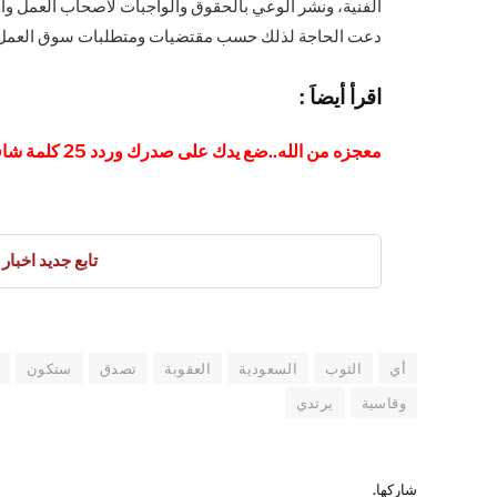
الفنية، ونشر الوعي بالحقوق والواجبات لأصحاب العمل وال
دعت الحاجة لذلك حسب مقتضيات ومتطلبات سوق الع
ا
قرأ أيضاَ :
معجزه من الله..ضع يدك على صدرك وردد 25 كلمة شافية.. للتخلص من الحسد والعين القديمة المتراكمة
تابع جديد اخبار العرب 
أي
الثوب
السعودية
العقوبة
تصدق
ستكون
وقاسية
يرتدي
شاركها.