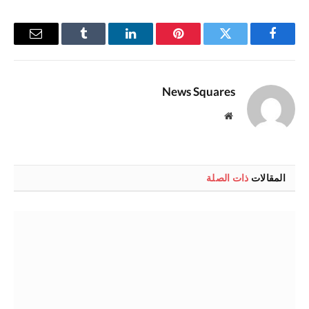
فيسبوك
تويتر
بينتيريست
لينكدإن
Tumblr
البريد
الإلكترو
News Squares
موقع
الويب
المقالات
ذات الصلة