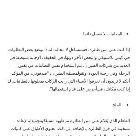
البطانيات لا تُغسل دائما
إذا كنت على متن طائرة، فستتساءل لا محالة، لماذا توضع بعض البطانيات
في كيس بلاستيكي والبعض الآخر دونها. في الحقيقة، الإجابة بسيطة: في
العديد من شركات الطيران، يتم استخدام نفس البطانيات في نفس
الرحلة وفي رحلة العودة. وتقولمضيفة الطيران، “صدقوني، من المؤكد
أنكم لا تريدون أن تعرفوا الأشياء التي رأيت الركاب يفعلونها بالبطانيات. لذا
إذا كنت مكانك، فسأحرص على عدم استعمالها”.
الملح
الطعام الذي يُقدّم على متن الطائرة تم طهيه مسبقًا وتجميده، لإعادة
تسخينه في فرن الطائرة. بالإضافة إلى ذلك، تحتوي الأطباق على كميات