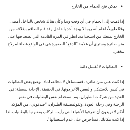
يمكن فتح الحمام من الخارج
إذا ذهبت إلى الحمام في أي وقت وبدا وكأن هناك شخص بالداخل أمضى
وقتًا طويلاً، اعلم أنه ربما لا يوجد أحد بالداخل وقد قام الطاقم بإغلاقه من
الخارج لمنعك من استخدامه. انظر في المرة القادمة التي تصعد فيها على
متن طائرة وسترى أن علامة “الدفع” الصغيرة هي في الواقع غطاء لمزلاج
مخفي.
البطانيات لا تُغسل دائما
إذا كنت على متن طائرة، فستتساءل لا محالة، لماذا توضع بعض البطانيات
في كيس بلاستيكي والبعض الآخر دونها. في الحقيقة، الإجابة بسيطة: في
العديد من شركات الطيران، يتم استخدام نفس البطانيات في نفس
الرحلة وفي رحلة العودة. وتقولمضيفة الطيران، “صدقوني، من المؤكد
أنكم لا تريدون أن تعرفوا الأشياء التي رأيت الركاب يفعلونها بالبطانيات. لذا
إذا كنت مكانك، فسأحرص على عدم استعمالها”.