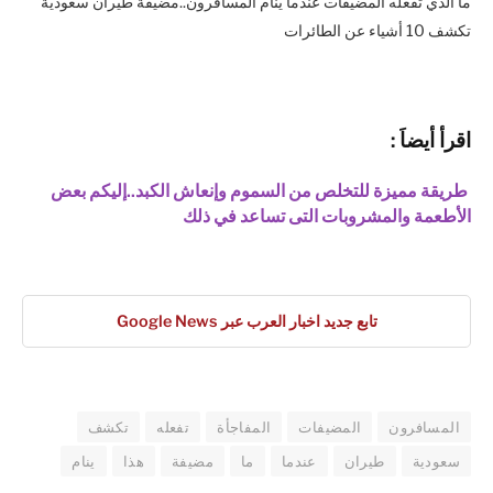
ما الذي تفعله المضيفات عندما ينام المسافرون..مضيفة طيران سعودية
تكشف 10 أشياء عن الطائرات
ا
قرأ أيضاَ :
طريقة مميزة للتخلص من السموم وإنعاش الكبد..إليكم بعض
الأطعمة والمشروبات التى تساعد في ذلك
تابع جديد اخبار العرب عبر Google News
المسافرون
المضيفات
المفاجأة
تفعله
تكشف
سعودية
طيران
عندما
ما
مضيفة
هذا
ينام