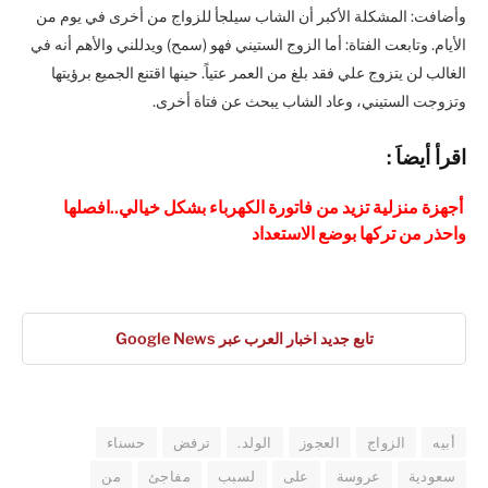
وأضافت: المشكلة الأكبر أن الشاب سيلجأ للزواج من أخرى في يوم من
الأيام. وتابعت الفتاة: أما الزوج الستيني فهو (سمح) ويدللني والأهم أنه في
الغالب لن يتزوج علي فقد بلغ من العمر عتياً. حينها اقتنع الجميع برؤيتها
وتزوجت الستيني، وعاد الشاب يبحث عن فتاة أخرى.
ا
قرأ أيضاَ :
أجهزة منزلية تزيد من فاتورة الكهرباء بشكل خيالي..افصلها
واحذر من تركها بوضع الاستعداد
تابع جديد اخبار العرب عبر Google News
أبيه
الزواج
العجوز
الولد.
ترفض
حسناء
سعودية
عروسة
على
لسبب
مفاجئ
من