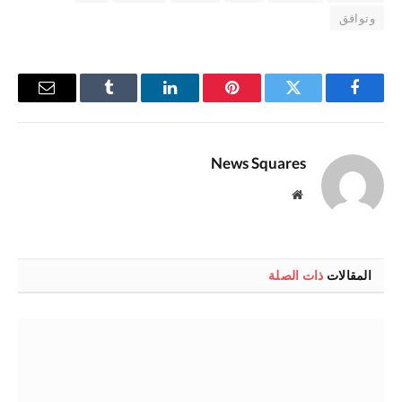
وتوافق
فيسبوك
تويتر
بينتيريست
لينكدإن
Tumblr
البريد
الإلكترو
News Squares
موقع
الويب
المقالات
ذات الصلة