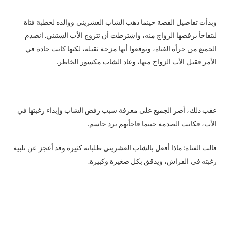
وبدأت تفاصيل القصة حينما ذهب الشاب العشريني ووالده لخطبة فتاة
ليتفاجأ برفضها الزواج منه، واشترطت أن تتزوج الأب الستيني. انصدم
الجميع من جرأة الفتاة، وتوقعوا أنها مزحة ثقيلة، لكنها كانت جادة في
الأمر فقبل الأب الزواج منها، وعاد الشاب مكسور الخاطر.
عقب ذلك، أصر الجميع على معرفة سبب رفض الشاب وإبداء رغبتها في
الأب، فكانت الصدمة حينما فاجأتهم برد حاسم.
قالت الفتاة: ماذا أفعل بالشاب العشريني طلباته كثيرة وقد أعجز عن تلبية
رغبته في الفراش، ويدقق بكل صغيرة وكبيرة.