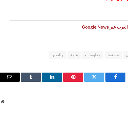
عبر Google News
مسقط
مفاوضات
هامة
والصين
فيسبوك
تويتر
بينتيريست
لينكدإن
Tumblr
البريد
الإلك
م
ا