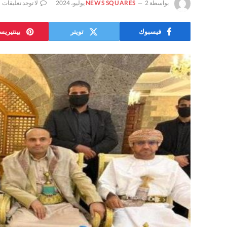
بواسطة
2 يوليو، 2024
NEWS SQUARES
لا توجد تعليقات
فيسبوك
تويتر
بينتيري