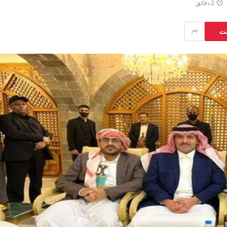
2 دقائق
ست