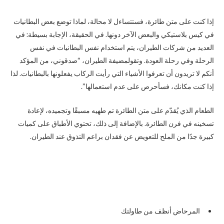
إذا كنت على متن طائرة، فستتساءل لا محالة، لماذا توضع بعض البطانيات
في كيس بلاستيكي والبعض الآخر دونها. في الحقيقة، الإجابة بسيطة: في
العديد من شركات الطيران، يتم استخدام نفس البطانيات في نفس
الرحلة وفي رحلة العودة. وتقولمضيفة الطيران، “صدقوني، من المؤكد
أنكم لا تريدون أن تعرفوا الأشياء التي رأيت الركاب يفعلونها بالبطانيات. لذا
إذا كنت مكانك، فسأحرص على عدم استعمالها”.
الطعام الذي يُقدّم على متن الطائرة تم طهيه مسبقًا وتجميده، لإعادة
تسخينه في فرن الطائرة. بالإضافة إلى ذلك، تحتوي الأطباق على كميات
كبيرة جدًا من الملح للتعويض عن فقدان براعم التذوق عند الطيران.
المرحاض أنظف من طاولتك