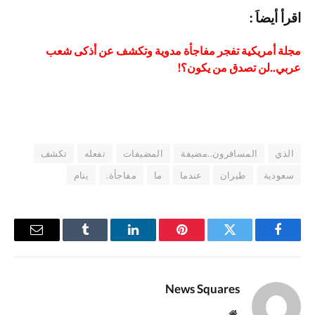
ا
قرأ أيضاَ :
مجلة أمريكية تفجر مفاجأة مدوية وتكشف عن أذكى شعب
عربي..لن تصدق من يكون؟!
الذي
المسافرون..مضيفة
المضيفات
تفعله
تكشف
سعودية
طيران
عندما
ما
مفاجأة.
ينام
فيسبوك
تويتر
بينتيريست
لينكدإن
Tumblr
البريد
الإلكترو
News Squares
موقع