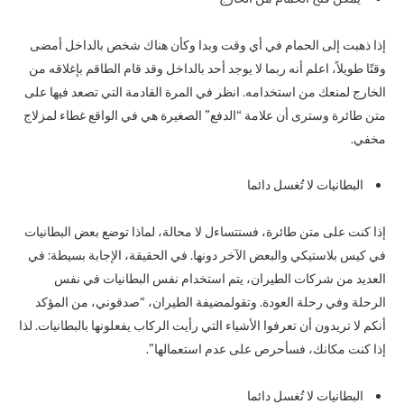
إذا ذهبت إلى الحمام في أي وقت وبدا وكأن هناك شخص بالداخل أمضى
وقتًا طويلاً، اعلم أنه ربما لا يوجد أحد بالداخل وقد قام الطاقم بإغلاقه من
الخارج لمنعك من استخدامه. انظر في المرة القادمة التي تصعد فيها على
متن طائرة وسترى أن علامة “الدفع” الصغيرة هي في الواقع غطاء لمزلاج
مخفي.
البطانيات لا تُغسل دائما
إذا كنت على متن طائرة، فستتساءل لا محالة، لماذا توضع بعض البطانيات
في كيس بلاستيكي والبعض الآخر دونها. في الحقيقة، الإجابة بسيطة: في
العديد من شركات الطيران، يتم استخدام نفس البطانيات في نفس
الرحلة وفي رحلة العودة. وتقولمضيفة الطيران، “صدقوني، من المؤكد
أنكم لا تريدون أن تعرفوا الأشياء التي رأيت الركاب يفعلونها بالبطانيات. لذا
إذا كنت مكانك، فسأحرص على عدم استعمالها”.
البطانيات لا تُغسل دائما