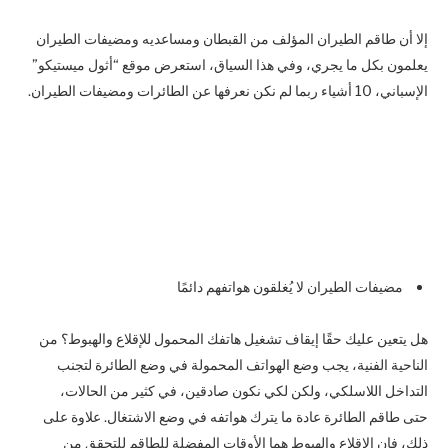
إلا أن طاقم الطيران المؤلف من القبطان ومساعديه ومضيفات الطيران
يعلمون بكل ما يجري، وفي هذا السياق، استعرض موقع “أثول ميستيكو”
الإسباني، 10 أشياء ربما لم نكن نعرفها عن الطائرات ومضيفات الطيران.
مضيفات الطيران لا يُغلقون هواتفهم دائمًا
هل يتعين عليك حقًا إيقاف تشغيل هاتفك المحمول للإقلاع والهبوط؟ من
الناحية الفنية، يجب وضع الهواتف المحمولة في وضع الطائرة لتجنب
التداخل اللاسلكي، ولكن لكي نكون صادقين، في كثير من الحالات،
حتى طاقم الطائرة عادة ما يترك هواتفه في وضع الاشتغال. علاوة على
ذلك، فإن الإقلاع والهبوط هما الأوقات المفضلة للطاقم للتحقق من