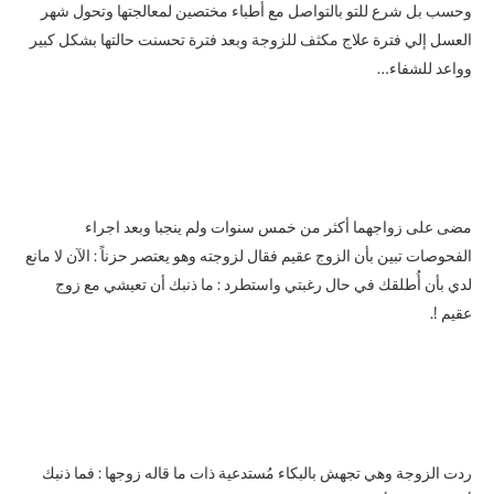
وحسب بل شرع للتو بالتواصل مع أطباء مختصين لمعالجتها وتحول شهر
العسل إلي فترة علاج مكثف للزوجة وبعد فترة تحسنت حالتها بشكل كبير
وواعد للشفاء…
مضى على زواجهما أكثر من خمس سنوات ولم ينجبا وبعد اجراء
الفحوصات تبين بأن الزوج عقيم فقال لزوجته وهو يعتصر حزناً : الآن لا مانع
لدي بأن أُطلقك في حال رغبتي واستطرد : ما ذنبك أن تعيشي مع زوج
عقيم !.
ردت الزوجة وهي تجهش بالبكاء مُستدعية ذات ما قاله زوجها : فما ذنبك