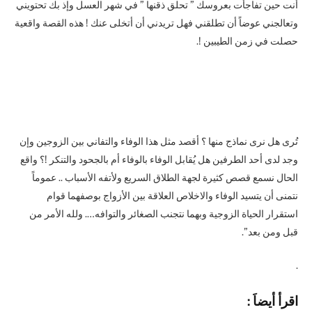
أنت حين تفاجأت بعروسك ” تحلق ذقنها ” في شهر العسل وإذ بك تحتويني
وتعالجني عوضاً أن تطلقني فهل تريدني أن أتخلى عنك ! هذه القصة واقعية
حصلت في زمن الطيبين !.
تُرى هل نرى نماذج منها ؟ أقصد مثل هذا الوفاء والتفاني بين الزوجين وإن
وجد لدى أحد الطرفين هل يُقابل الوفاء بالوفاء أم بالجحود والتنكر !؟ واقع
الحال نسمع قصص كثيرة لجهة الطلاق السريع ولأتفه الأسباب .. عموماً
نتمنى أن يتسيد الوفاء والاخلاص العلاقة بين الأزواج بوصفهما قوام
استقرار الحياة الزوجية وبهما نتجنب الصغائر والتوافه…. ولله الأمر من
قبل ومن بعد”.
.
ا
قرأ أيضاَ :