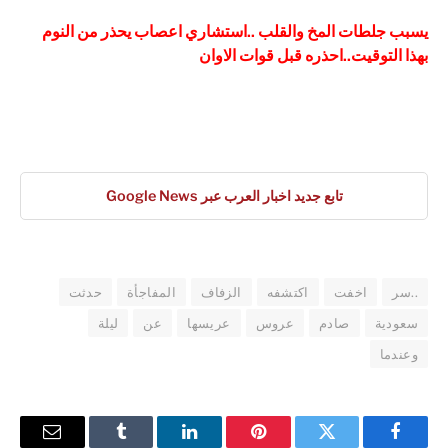
يسبب جلطات المخ والقلب ..استشاري اعصاب يحذر من النوم
بهذا التوقيت..احذره قبل قوات الاوان
تابع جديد اخبار العرب عبر Google News
..سر
اخفت
اكتشفه
الزفاف
المفاجأة
حدثت
سعودية
صادم
عروس
عريسها
عن
ليلة
وعندما
فيسبوك
تويتر
بينتيريست
لينكدإن
Tumblr
البريد