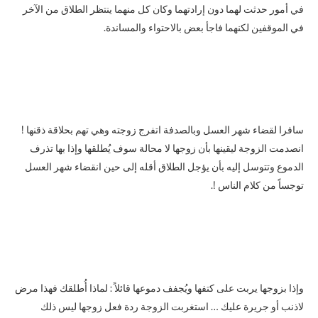
في أمور حدثت لهما دون إرادتهما وكان كل منهما ينتظر الطلاق من الآخر
في الموقفين لكنهما فاجأ بعض بالاحتواء والمساندة.
سافرا لقضاء شهر العسل وبالصدفة اتفرج زوجته وهي تهم بحلاقة ذقنها !
انصدمت الزوجة ليقينها بأن زوجها لا محالة سوف يُطلقها وإذا بها تذرف
الدموع وتتوسل إليه بأن يؤجل الطلاق أقله إلى حين انقضاء شهر العسل
توجساً من كلام الناس !.
وإذا بزوجها يربت على كتفها ويُجفف دموعها قائلاً : لماذا أُطلقك فهذا مرض
لاذنب أو جريرة عليك … استغربت الزوجة ردة فعل زوجها ليس ذلك