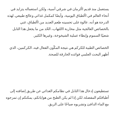
يستعمل منذ قديم األزمان في شرقي آسية، ولكن استعماله يتزايد في
أنحاء العالم في األطباق اليومية، وأيضًا كمكمل غذائي وعالج طبيعي. لهذه
الدرجة هو أنه، عالوة على تحسينه طعم العديد من األطباق، غني
بالخصائص العالجية مثل محاربة االلتهاب، الحّد من ما يجعل هذا التابل
شعبيًا السموم وإبطاء عملية الشيخوخة، وغيرها الكثير.
الخصائص الطبية للكركم هي نتيجة المكّون الفعال فيه، الكركمين، الذي
أظهر البحث العلمي فوائده الخارقة للصحة.
تستطيعون إدخال هذا التابل في نظامكم الغذائي عن طريق إضافته إلى
أطباقكم المفضلة. لكن إذا لم يكن الطبخ من هواياتكم، يمكنكم إن تمزجوه
مع الماء الدافئ وتشربوه صباحًا على الريق.