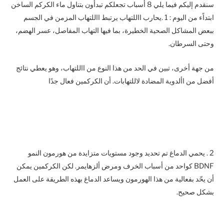
سنقدم إليكم فيما يلي 8 أسباب تجعلكم تبدأون بتناول ماء الكركم الساخن
ابتداًء من اليوم : 1 .يحارب االلتهاب يرتبط االلتهاب المزمن في الجسم
ببعض المشاكل الصحية الخطيرة، بما فيها التهاب المفاصل، عسر الهضم،
وحتى السرطان.
من جهة أخرى، تبين في الحد من هذا النوع من االلتهاب، وهو يعطي نتائج
أفضل من األدوية المضادة لاللتهابات. أن الكركمين فعال جدًا
2 . يحمي الدماغ تم تحديد وجود مستويات متزايدة من هورمون النمو
BDNF كواحد من أسباب الخرف ومرض ألزهايمر. لكن الكركمين يمكن
أن يحّد بفعالية من هذا الهورمون ويساعد الدماغ بهذه الطريقة على العمل
بشكل صحيح.